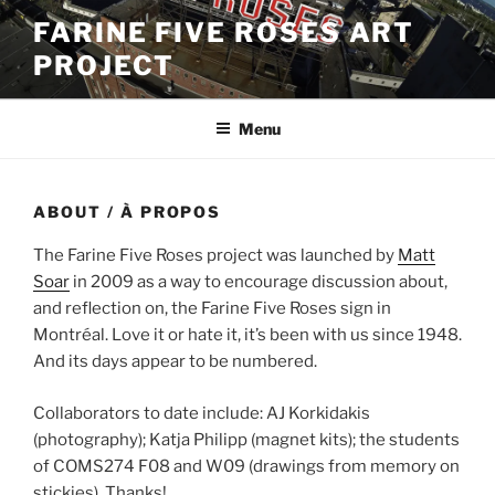
Skip
FARINE FIVE ROSES ART
to
PROJECT
content
Menu
ABOUT / À PROPOS
The Farine Five Roses project was launched by
Matt
Soar
in 2009 as a way to encourage discussion about,
and reflection on, the Farine Five Roses sign in
Montréal. Love it or hate it, it’s been with us since 1948.
And its days appear to be numbered.
Collaborators to date include: AJ Korkidakis
(photography); Katja Philipp (magnet kits); the students
of COMS274 F08 and W09 (drawings from memory on
stickies). Thanks!